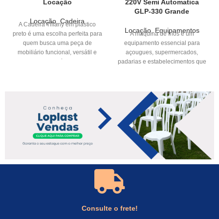
Locação
220V Semi Automatica
GLP-330 Grande
Locação
,
Cadeira
A Cadeira Tiffany em plástico
Locação
,
Equipamentos
preto é uma escolha perfeita para
A máquina de frios é um
quem busca uma peça de
equipamento essencial para
mobiliário funcional, versátil e
açougues, supermercados,
cheia de benefícios, design
padarias e estabelecimentos que
clássico e atemporal, plástico de
trabalham com o corte preciso
alta qualidade, o que confere a
ela durabilidade, resistência e
facilidade de manutenção.
Consulte o frete!