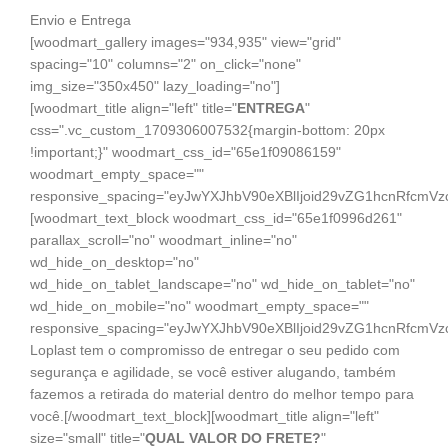
Envio e Entrega
[woodmart_gallery images="934,935" view="grid"
spacing="10" columns="2" on_click="none"
img_size="350x450" lazy_loading="no"]
[woodmart_title align="left" title="
ENTREGA
"
css=".vc_custom_1709306007532{margin-bottom: 20px
!important;}" woodmart_css_id="65e1f09086159"
woodmart_empty_space=""
responsive_spacing="eyJwYXJhbV90eXBlIjoid29vZG1hcnRfcmV
[woodmart_text_block woodmart_css_id="65e1f0996d261"
parallax_scroll="no" woodmart_inline="no"
wd_hide_on_desktop="no"
wd_hide_on_tablet_landscape="no" wd_hide_on_tablet="no"
wd_hide_on_mobile="no" woodmart_empty_space=""
responsive_spacing="eyJwYXJhbV90eXBlIjoid29vZG1hcnRfcmVz
Loplast tem o compromisso de entregar o seu pedido com
segurança e agilidade, se você estiver alugando, também
fazemos a retirada do material dentro do melhor tempo para
você.[/woodmart_text_block][woodmart_title align="left"
size="small" title="
QUAL VALOR DO FRETE?
"