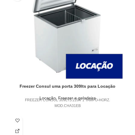
Freezer Consul uma porta 309lts para Locação
Locação
,
Freezer e geladeira
FREEZER CONSUL 309LTS.220V 1 TAMPO-HORZ.
MOD.CHA31EB