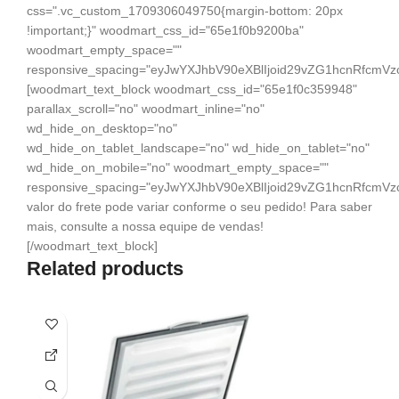
css=".vc_custom_1709306049750{margin-bottom: 20px
!important;}" woodmart_css_id="65e1f0b9200ba"
woodmart_empty_space=""
responsive_spacing="eyJwYXJhbV90eXBlIjoid29vZG1hcnRfcmV
[woodmart_text_block woodmart_css_id="65e1f0c359948"
parallax_scroll="no" woodmart_inline="no"
wd_hide_on_desktop="no"
wd_hide_on_tablet_landscape="no" wd_hide_on_tablet="no"
wd_hide_on_mobile="no" woodmart_empty_space=""
responsive_spacing="eyJwYXJhbV90eXBlIjoid29vZG1hcnRfcmV
valor do frete pode variar conforme o seu pedido! Para saber
mais, consulte a nossa equipe de vendas!
[/woodmart_text_block]
Related products