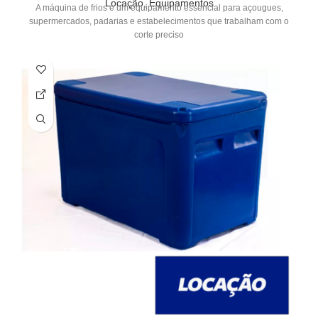
Locação
,
Equipamentos
A máquina de frios é um equipamento essencial para açougues,
supermercados, padarias e estabelecimentos que trabalham com o
corte preciso